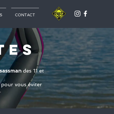
S
CONTACT
TES
lsassman
des 11 et
 pour vous éviter
.