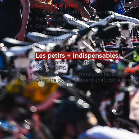
Course à pied
Trifonction ou tenue de running
Paire de chaussures de running
Casquette
Lunettes de soleil
Chaussettes (sur les longues distances)
Les petits + indispensables
Nutrition et hydratation
Montre GPS
Serviette pour la transition natation/vélo
Ceinture porte-dossard avec votre dossar