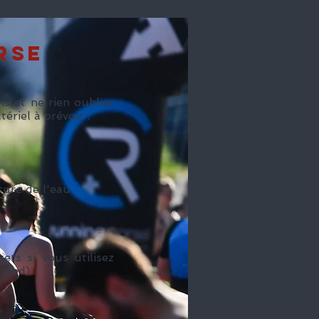
rse
s et ne rien oublier
ériel à prévoir :
ture de l'eau
ets si vous utilisez
 pied)