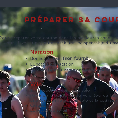
Préparer sa Cou
Pour préparer votre course dans les meilleures condition
le Jour-J, voici une petite check-list indispensable du mat
Natation
Bonnet de bain
(non fourni)
Lunettes de natation
Combinaison de natation selon la tempéra
Vélo
Trifonction ou tenue de vélo
Paire de chaussures de vélo (ou de bask
une seule paire pour le vélo et la course à
Casque
Lunettes de soleil