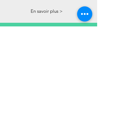
En savoir plus >
PARC A VELO
Gérer les flux d’entrée et de sortie du parc
Contrôler l’équipement des participants à
l’entrée du parc
En savoir plus >