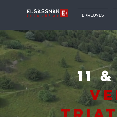
ÉPREUVES
11 &
Ve
tria